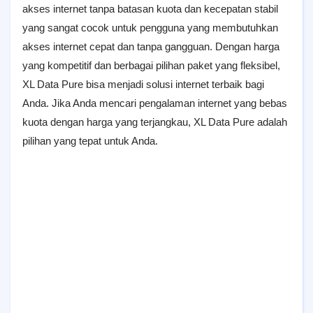
akses internet tanpa batasan kuota dan kecepatan stabil
yang sangat cocok untuk pengguna yang membutuhkan
akses internet cepat dan tanpa gangguan. Dengan harga
yang kompetitif dan berbagai pilihan paket yang fleksibel,
XL Data Pure bisa menjadi solusi internet terbaik bagi
Anda. Jika Anda mencari pengalaman internet yang bebas
kuota dengan harga yang terjangkau, XL Data Pure adalah
pilihan yang tepat untuk Anda.