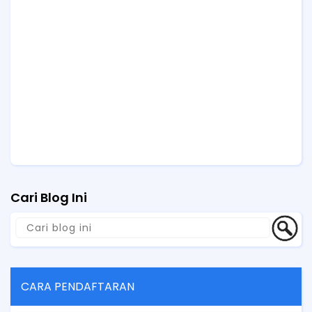
Cari Blog Ini
CARA PENDAFTARAN