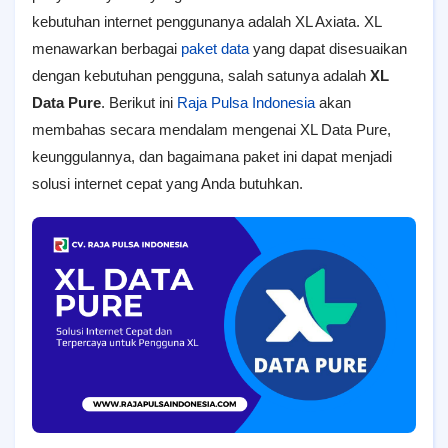
kebutuhan internet penggunanya adalah XL Axiata. XL
menawarkan berbagai
paket data
yang dapat disesuaikan
dengan kebutuhan pengguna, salah satunya adalah
XL
Data Pure
. Berikut ini
Raja Pulsa Indonesia
akan
membahas secara mendalam mengenai XL Data Pure,
keunggulannya, dan bagaimana paket ini dapat menjadi
solusi internet cepat yang Anda butuhkan.