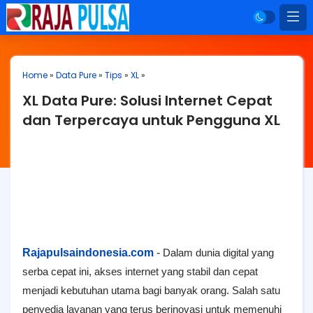
Home
»
Data Pure
»
Tips
»
XL
»
XL Data Pure: Solusi Internet Cepat
dan Terpercaya untuk Pengguna XL
Rajapulsaindonesia.com
-
Dalam dunia digital yang
serba cepat ini, akses internet yang stabil dan cepat
menjadi kebutuhan utama bagi banyak orang. Salah satu
penyedia layanan yang terus berinovasi untuk memenuhi