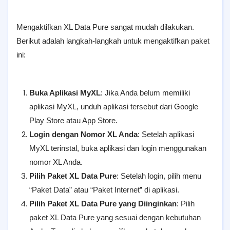
Mengaktifkan XL Data Pure sangat mudah dilakukan.
Berikut adalah langkah-langkah untuk mengaktifkan paket
ini:
Buka Aplikasi MyXL
: Jika Anda belum memiliki
aplikasi MyXL, unduh aplikasi tersebut dari Google
Play Store atau App Store.
Login dengan Nomor XL Anda
: Setelah aplikasi
MyXL terinstal, buka aplikasi dan login menggunakan
nomor XL Anda.
Pilih Paket XL Data Pure
: Setelah login, pilih menu
“Paket Data” atau “Paket Internet” di aplikasi.
Pilih Paket XL Data Pure yang Diinginkan
: Pilih
paket XL Data Pure yang sesuai dengan kebutuhan