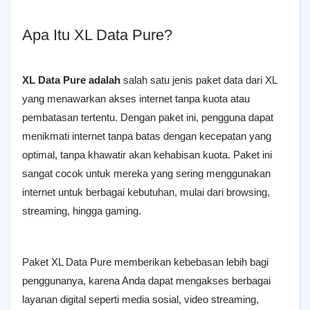
Apa Itu XL Data Pure?
XL Data Pure
adalah
salah satu jenis paket data dari XL
yang menawarkan akses internet tanpa kuota atau
pembatasan tertentu. Dengan paket ini, pengguna dapat
menikmati internet tanpa batas dengan kecepatan yang
optimal, tanpa khawatir akan kehabisan kuota. Paket ini
sangat cocok untuk mereka yang sering menggunakan
internet untuk berbagai kebutuhan, mulai dari browsing,
streaming, hingga gaming.
Paket XL Data Pure memberikan kebebasan lebih bagi
penggunanya, karena Anda dapat mengakses berbagai
layanan digital seperti media sosial, video streaming,