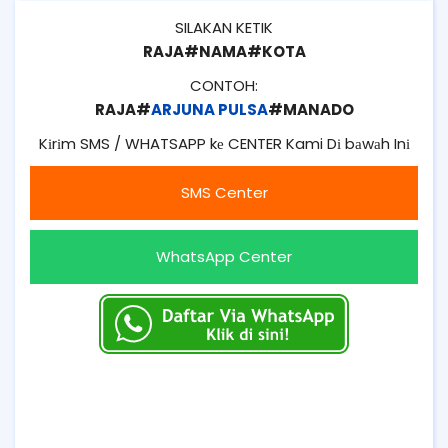
SILAKAN KETIK
RAJA#NAMA#KOTA
CONTOH:
RAJA#
ARJUNA PULSA
#MANADO
Kіrіm SMS / WHATSAPP kе CENTER Kami Dі bаwаh Inі
SMS Center
WhatsApp Center